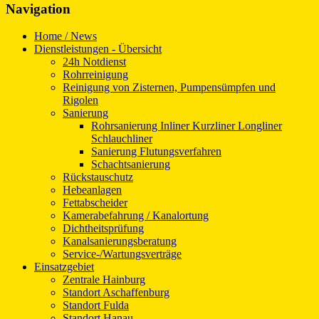
Navigation
Home / News
Dienstleistungen - Übersicht
24h Notdienst
Rohrreinigung
Reinigung von Zisternen, Pumpensümpfen und
Rigolen
Sanierung
Rohrsanierung Inliner Kurzliner Longliner
Schlauchliner
Sanierung Flutungsverfahren
Schachtsanierung
Rückstauschutz
Hebeanlagen
Fettabscheider
Kamerabefahrung / Kanalortung
Dichtheitsprüfung
Kanalsanierungsberatung
Service-/Wartungsverträge
Einsatzgebiet
Zentrale Hainburg
Standort Aschaffenburg
Standort Fulda
Standort Hanau