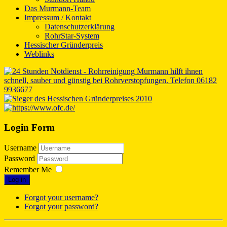
Das Murmann-Team
Impressum / Kontakt
Datenschutzerklärung
RohrStar-System
Hessischer Gründerpreis
Weblinks
Login Form
Username
Password
Remember Me
Log in
Forgot your username?
Forgot your password?