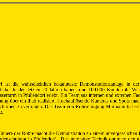
 ist die wahrscheinlich bekannteste Demonstrationsanlage in der
blicke. In den letzten 20 Jahren haben rund 100.000 Kunden ihr Wi
serturm in Pfullendorf erlebt. Ein Team aus internen und externen Fac
nung über ein iPad realisiert. Hochauflösende Kameras und Spots mach
dschirmen zu verfolgen. Das Team von Rohrreinigung Murmann hat erf
t.
Innere der Rohre macht die Demonstration zu einem unvergesslichen E
denschulung in Pfullendorf. „Die innovative Technik optimiert den n