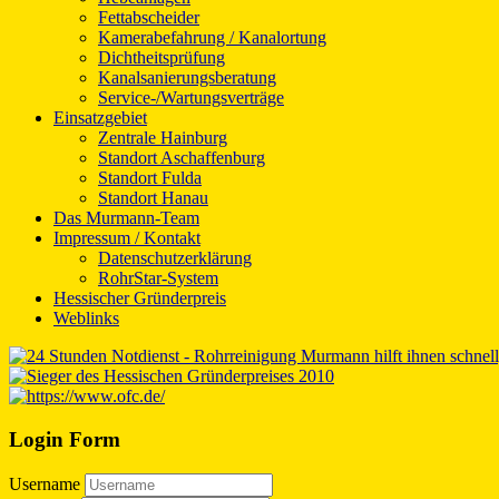
Fettabscheider
Kamerabefahrung / Kanalortung
Dichtheitsprüfung
Kanalsanierungsberatung
Service-/Wartungsverträge
Einsatzgebiet
Zentrale Hainburg
Standort Aschaffenburg
Standort Fulda
Standort Hanau
Das Murmann-Team
Impressum / Kontakt
Datenschutzerklärung
RohrStar-System
Hessischer Gründerpreis
Weblinks
Login Form
Username