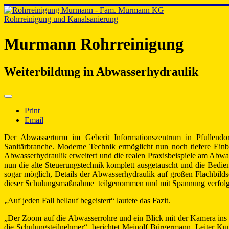
Rohrreinigung und Kanalsanierung
Murmann Rohrreinigung
Weiterbildung in Abwasserhydraulik
Print
Email
Der Abwasserturm im Geberit Informationszentrum in Pfullendorf
Sanitärbranche. Moderne Technik ermöglicht nun noch tiefere Ein
Abwasserhydraulik erweitert und die realen Praxisbeispiele am Abwas
nun die alte Steuerungstechnik komplett ausgetauscht und die Bedie
sogar möglich, Details der Abwasserhydraulik auf großen Flachbil
dieser Schulungsmaßnahme teilgenommen und mit Spannung verfolg
„Auf jeden Fall hellauf begeistert“ lautete das Fazit.
„Der Zoom auf die Abwasserrohre und ein Blick mit der Kamera ins 
die Schulungsteilnehmer“, berichtet Meinolf Bürgermann, Leiter Kun